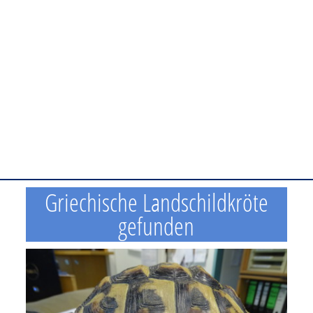
Griechische Landschildkröte
gefunden