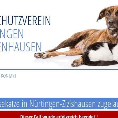
CHUTZVEREIN
INGEN
ENHAUSEN
KONTAKT
sekatze in Nürtingen-Zizishausen zugela
Dieser Fall wurde erfolgreich beendet !