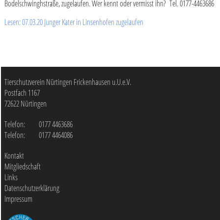
Bodelschwinghstraße, zugelaufen. Wer kennt oder vermisst ihn? Tel. 0177-4463686
Lesen: 07.03.20 Junger Kater in Linsenhofen zugelaufen
Tierschutzverein Nürtingen Frickenhausen u.U.e.V.
Postfach
1167
72622
Nürtingen
Telefon:
0177 4463686
Telefon:
0177 4464086
Kontakt
Mitgliedschaft
Links
Datenschutzerklärung
Impressum