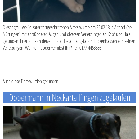
Dieser grau-weiße Kater fortgeschrittenen Alters wurde am 23.02.18 in Altdorf (bei
Nürtingen) mit entzündeten Augen und diversen Verletzungen an Kopf und Hals
gefunden. Er erholt sich derzeit in der Tierauffangstation Frickenhausen von seinen
Verletzungen. Wer kennt oder vermisst ihn? Tel. 0177-4463686
Auch diese Tiere wurden gefunden:
Dobermann in Neckartailfingen zugelaufen