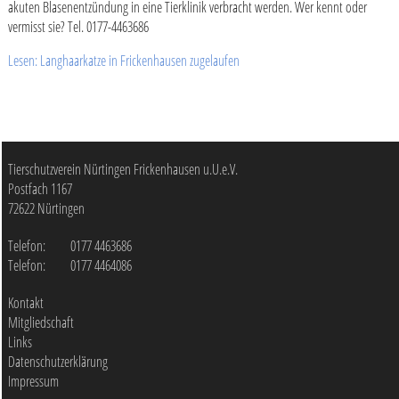
akuten Blasenentzündung in eine Tierklinik verbracht werden. Wer kennt oder
vermisst sie? Tel. 0177-4463686
Lesen: Langhaarkatze in Frickenhausen zugelaufen
Tierschutzverein Nürtingen Frickenhausen u.U.e.V.
Postfach
1167
72622
Nürtingen
Telefon:
0177 4463686
Telefon:
0177 4464086
Kontakt
Mitgliedschaft
Links
Datenschutzerklärung
Impressum