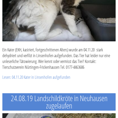
Ein Kater (EKH, kastriert, fortgeschrittenen Alters) wurde am 04.11.20 stark
dehydriert und verfilzt in Linsenhofen aufgefunden. Das Tier hat leider nur eine
unleserliche Tätowierung. Wer kennt oder vermisst das Tier? Kontakt:
Tierschutzverein Nürtingen-Frickenhausen Tel. 0177-4463686
Lesen: 04.11.20 Kater in Linsenhofen aufgefunden
24.08.19 Landschildkröte in Neuhausen
zugelaufen