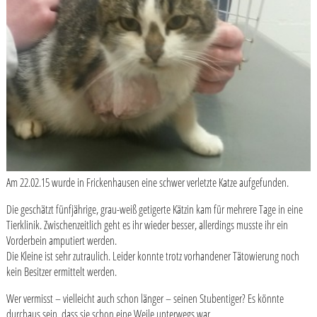
Am 22.02.15 wurde in Frickenhausen eine schwer verletzte Katze aufgefunden.
Die geschätzt fünfjährige, grau-weiß getigerte Kätzin kam für mehrere Tage in eine
Tierklinik. Zwischenzeitlich geht es ihr wieder besser, allerdings musste ihr ein
Vorderbein amputiert werden.
Die Kleine ist sehr zutraulich. Leider konnte trotz vorhandener Tätowierung noch
kein Besitzer ermittelt werden.
Wer vermisst – vielleicht auch schon länger – seinen Stubentiger? Es könnte
durchaus sein, dass sie schon eine Weile unterwegs war.